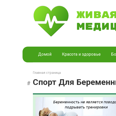
Перейти
к
контенту
Домой
Красота и здоровье
Бо
Главная страница
Спорт Для Беремен