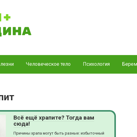
лезни
Человеческое тело
Психология
Берем
пит
Всё ещё храпите? Тогда вам
сюда!
Причины храпа могут быть разные: избыточный