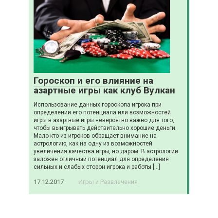
Гороскоп и его влияние на
азартные игры как клуб Вулкан
Использование данных гороскопа игрока при
определении его потенциала или возможностей
игры в азартные игры невероятно важно для того,
чтобы выигрывать действительно хорошие деньги.
Мало кто из игроков обращает внимание на
астрологию, как на одну из возможностей
увеличения качества игры, но даром. В астрологии
заложен отличный потенциал для определения
сильных и слабых сторон игрока и работы […]
17.12.2017
Игры и Развлечения