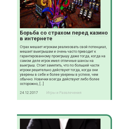
Борьба со страхом перед казино
в интернете
Страх мешает игрокам реализовать свой потенциал,
мешает выигрышам и очень часто приводит к
гарантированному проигрышу даже тогда, когда на
самом деле игрок имел отличные шансы на
выигрыш. Стоит заметить, что по большей части
игроки решительно действуют тогда, когда они
уверены в себе и более уверены в успехе, чем
обычно. Новички всегда действуют либо более
осторожно, […]
24.12.2017
Игры и Развлечения