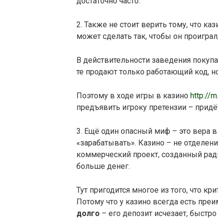
достаточно часто.
2. Также не стоит верить тому, что к
может сделать так, чтобы он проиграл
В действительности заведения покуп
те продают только работающий код, но
Поэтому в ходе игры в казино
http://
предъявить игроку претензии – придё
3. Ещё один опасный миф – это вера в
«зарабатывать». Казино – не отделени
коммерческий проект, созданный ради
больше денег.
Тут пригодится многое из того, что кр
Потому что у казино всегда есть преи
долго
– его депозит исчезает, быстро