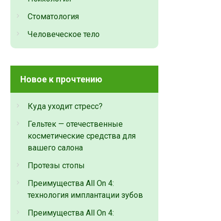
Стоматология
Человеческое тело
Новое к прочтению
Куда уходит стресс?
Гельтек — отечественные
косметические средства для
вашего салона
Протезы стопы
Преимущества All On 4:
технология имплантации зубов
Преимущества All On 4: