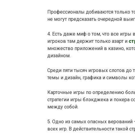
Профессионалы добиваются только то
не могут предсказать очередной выи
4. Есть даже миф о том, что все игры 
игроков там держит только азарт и
ст
множество приложений в казино, ко
дизайном.
Среди пяти тысяч игровых слотов до 
темы и дизайн, графика и символы ко
Карточные игры по определению боль
стратегии игры блэкджека и покера 
между собой.
5. Одно из самых опасных верований 
всех игр. В действительности такой ст