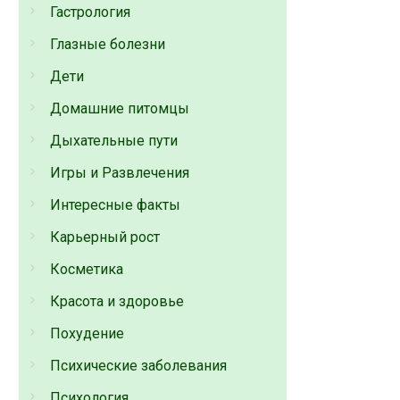
Гастрология
Глазные болезни
Дети
Домашние питомцы
Дыхательные пути
Игры и Развлечения
Интересные факты
Карьерный рост
Косметика
Красота и здоровье
Похудение
Психические заболевания
Психология