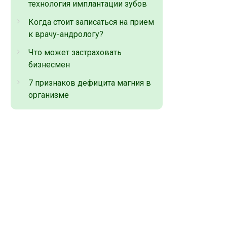
технология имплантации зубов
Когда стоит записаться на прием
к врачу-андрологу?
Что может застраховать
бизнесмен
7 признаков дефицита магния в
организме