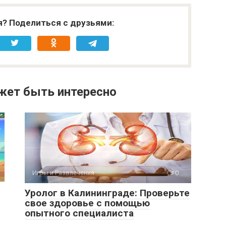
я? Поделиться с друзьями:
жет быть интересно
Игры и Развлечения
0
Уролог в Калининграде: Проверьте
свое здоровье с помощью
опытного специалиста