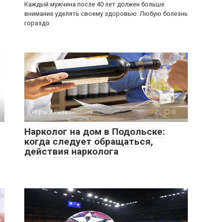
Каждый мужчина после 40 лет должен больше
внимание уделять своему здоровью. Любую болезнь
гораздо
Игры и Развлечения
0
Нарколог на дом в Подольске:
когда следует обращаться,
действия нарколога