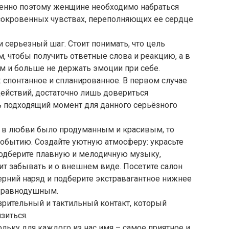
менно поэтому женщине необходимо набраться
 сокровенных чувствах, переполняющих ее сердце
 серьезный шаг. Стоит понимать, что цель
м, чтобы получить ответные слова и реакцию, а в
м и больше не держать эмоции при себе.
 спонтанное и спланированное. В первом случае
действий, достаточно лишь довериться
ь подходящий момент для данного серьёзного
е в любви было продуманным и красивым, то
 событию. Создайте уютную атмосферу: украсьте
подберите плавную и мелодичную музыку,
ит забывать и о внешнем виде. Посетите салон
ерний наряд и подберите экстравагантное нижнее
а равнодушным.
зрительный и тактильный контакт, который
зиться.
ольку для каждого из нас имя – самое приятное и