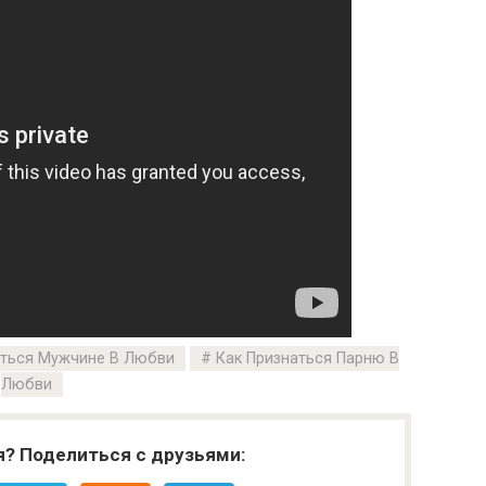
аться Мужчине В Любви
Как Признаться Парню В
Любви
я? Поделиться с друзьями: