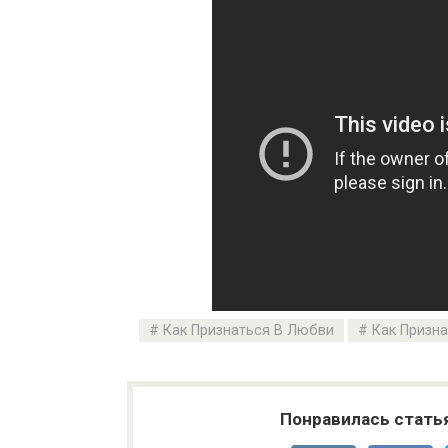
Как Признаться В Любви
Как Призн
Понравилась стать