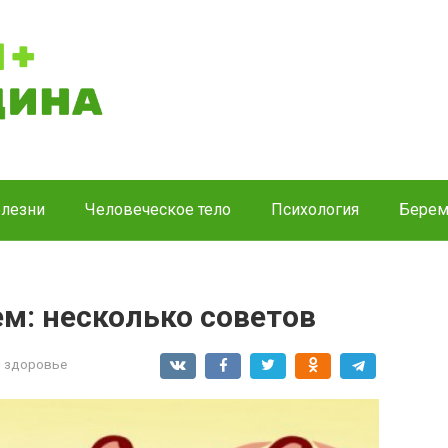
лезни
Человеческое тело
Психология
Берем
м: несколько советов
и здоровье