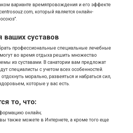
аком варианте времяпровождения и его эффекте
entrosouz.com, который является онлайн-
осоюз".
я ваших суставов
брать профессиональные специальные лечебные
омогут во время отдыха решить множество
блемы из суставами. В санатории вам предложат
ут специалисты с учетом всех особенностей.
отдохнуть морально, развеяться и набраться сил,
доровьем, которые у вас есть.
я то, что:
нформацию онлайн;
р вы также можете в Интернете, а кроме того еще