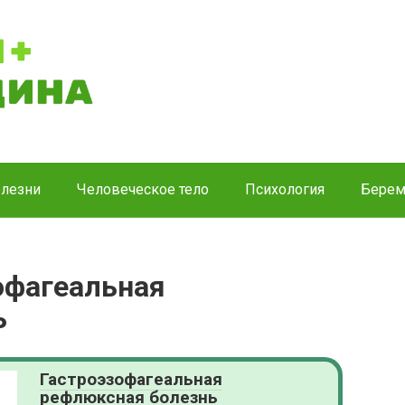
лезни
Человеческое тело
Психология
Берем
офагеальная
ь
Гастроэзофагеальная
рефлюксная болезнь