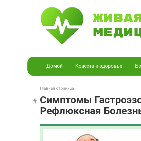
Перейти
к
контенту
Домой
Красота и здоровье
Бо
Главная страница
Симптомы Гастроэз
Рефлюксная Болезн