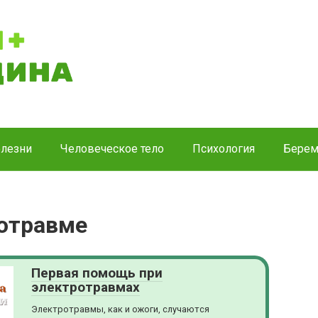
лезни
Человеческое тело
Психология
Берем
отравме
Первая помощь при
электротравмах
Электротравмы, как и ожоги, случаются