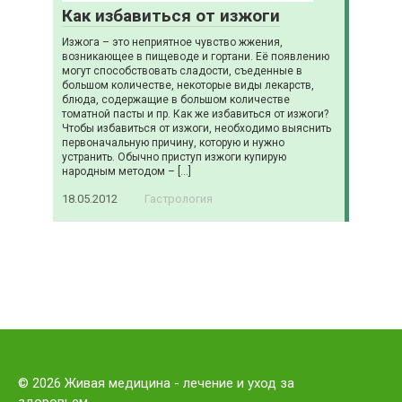
Как избавиться от изжоги
Изжога – это неприятное чувство жжения,
возникающее в пищеводе и гортани. Её появлению
могут способствовать сладости, съеденные в
большом количестве, некоторые виды лекарств,
блюда, содержащие в большом количестве
томатной пасты и пр. Как же избавиться от изжоги?
Чтобы избавиться от изжоги, необходимо выяснить
первоначальную причину, которую и нужно
устранить. Обычно приступ изжоги купирую
народным методом – […]
18.05.2012
Гастрология
© 2026 Живая медицина - лечение и уход за
здоровьем