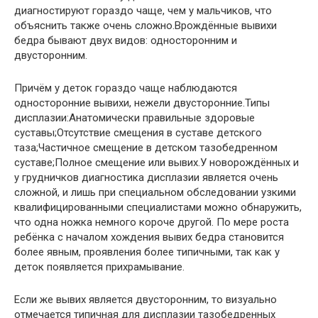
диагностируют гораздо чаще, чем у мальчиков, что
объяснить также очень сложно.Врождённые вывихи
бедра бывают двух видов: односторонним и
двусторонним.
Причём у деток гораздо чаще наблюдаются
односторонние вывихи, нежели двусторонние.Типы
дисплазии:Анатомически правильные здоровые
суставы;Отсутствие смещения в суставе детского
таза;Частичное смещение в детском тазобедренном
суставе;Полное смещение или вывих.У новорождённых и
у грудничков диагностика дисплазии является очень
сложной, и лишь при специальном обследовании узкими
квалифицированными специалистами можно обнаружить,
что одна ножка немного короче другой. По мере роста
ребёнка с началом хождения вывих бедра становится
более явным, проявления более типичными, так как у
деток появляется прихрамывание.
Если же вывих является двусторонним, то визуально
отмечается типичная для дисплазии тазобедренных