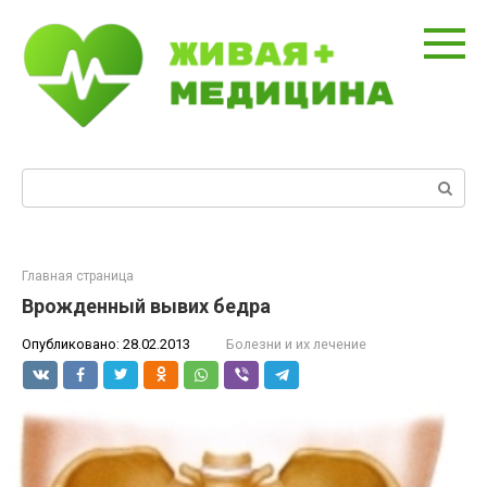
Перейти
к
контенту
Поиск:
Главная страница
Врожденный вывих бедра
Опубликовано:
28.02.2013
Болезни и их лечение