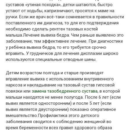
суставов «утиная походка», детки шатаются, быстро
устают от ходьбы, капризничают, просятся к маме на
ручки. Если же врач всё-таки сомневается в правильности
поставленного им диагноза, то для его подтверждения
необходимо сделать рентген тазовых костей
малыша.Лечение вывиха бедра. Чем раньше выявлено это
заболевание, тем эффективнее лечение. При диагностике
у ребёнка вывиха бедра, то его требуется срочно
вправить. У грудничков для лечения дисплазии широко
используются специальные отводные шины.
Детям возрастом полгода и старше производят
вправление вывиха с использованием внутривенного
наркоза и накладывание на тазовый сустав гипсовой
повязки или
замена тазобедренного сустава
, в которой
малыши находятся не менее полугода. После 6 лет (если
вывих является односторонним) и после 5 лет (если
вывих является двусторонним) показано оперативное
вмешательство.Профилактика этого детского
заболевания сводится к соблюдению женщиной во
время беременности всех правил здорового образа