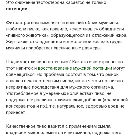
Это снижение тестостерона касается не только
потенции
.
Фитоэстрогены изменяют и внешний облик мужчины,
любители пивка, как правило, «счастливые» обладатели
«пивного животика», образующегося из отложений жира.
Жир также откладывается и в молочной железе, грудь
мужчины приобретает увеличенные размеры.
Поднимает ли пиво потенцию? Как это и ни странно, но
этот напиток и
восстановление мужской потенции
могут
совмещаться. Но проблема состоит в том, что рынок
завален некачественным пивом, из-за чего и возникают
неприятные последствия для мужского организма.
Употребляемое в умеренных количествах пиво, не
содержащее различных химических добавок (красителей,
консервантов и пр.), т.е. натуральное, здоровью вред не
принесет.
Качественное пиво варится с применением хмеля,
кладезем микроэлементов и витаминов, содержащего