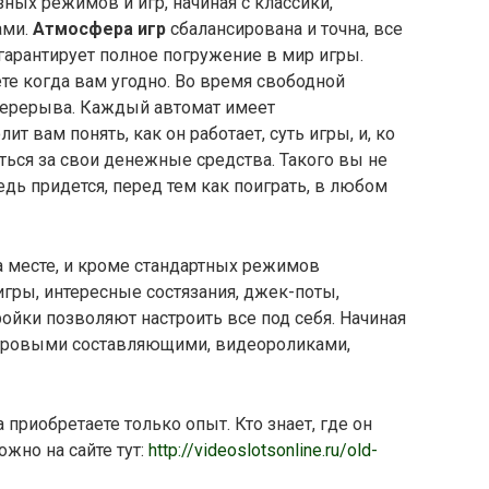
ных режимов и игр, начиная с классики,
ами.
Атмосфера игр
сбалансирована и точна, все
 гарантирует полное погружение в мир игры.
те когда вам угодно. Во время свободной
перерыва. Каждый автомат имеет
т вам понять, как он работает, суть игры, и, ко
ться за свои денежные средства. Такого вы не
дь придется, перед тем как поиграть, в любом
на месте, и кроме стандартных режимов
ры, интересные состязания, джек-поты,
йки позволяют настроить все под себя. Начиная
 игровыми составляющими, видеороликами,
а приобретаете только опыт. Кто знает, где он
жно на сайте тут:
http://videoslotsonline.ru/old-