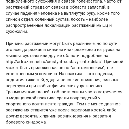
подколенного сухожилия и связок голеностопа. Часто от
растяжений страдают связки в области запястий, в
случае падения человека на вытянутую руку, кроме того
спиной отдел, коленный сустав, локоть - наиболее
распространенные локализации растяжений мышц и
сухожилий.
Причины растяжений могут быть различные, но по сути
это всегда резкая и сильная или чрезмерная нагрузка на
мышцы, суставы или другие области подробнее на
http://artrozamnet.ru/xrustyat-sustavy-chto-delat/. Причиной
может быть приложенная не по "анатомическим", т. е.
естественным углом сила. На практике - это падения,
поднятия тяжестей, удары, неловкие движения, сильные
перегрузки при любых физических упражнениях.
Травма мягких тканей в области спины часто встречается
в медицинской практике среди повреждений у
спортивного контингента граждан. Тем не менее диагноз
растяжения ставится уже после перелома костей, либо
других вероятных причин возникновения и развития
болевого синдрома.