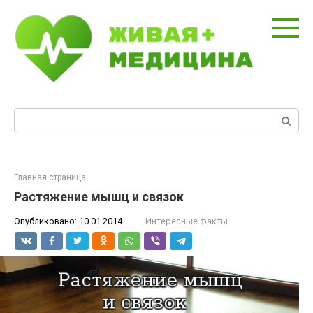
Перейти
к
контенту
Поиск:
Главная страница
Растяжение мышц и связок
Опубликовано:
10.01.2014
Интересные факты