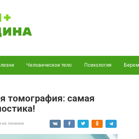
лезни
Человеческое тело
Психология
Берем
я томография: самая
остика!
и их лечение