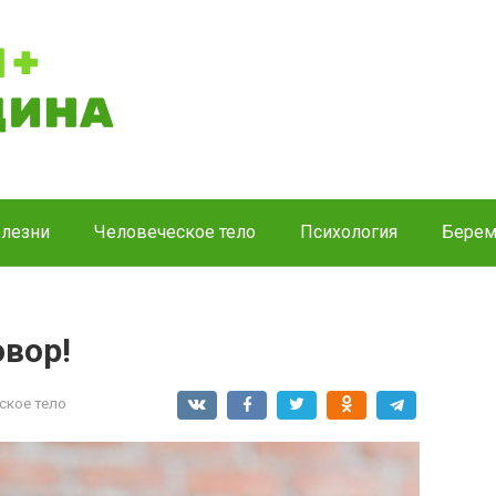
лезни
Человеческое тело
Психология
Берем
овор!
ское тело