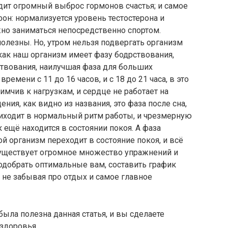
дит огромный выброс гормонов счастья; и самое
он: нормализуется уровень тестостерона и
жно заниматься непосредственно спортом.
олезны. Но, утром нельзя подвергать организм
как наш организм имеет фазу бодрствования,
ствования, наилучшая фаза для больших
ремени с 11 до 16 часов, и с 18 до 21 часа, в это
мчив к нагрузкам, и сердце не работает на
ия, как видно из названия, это фаза после сна,
риходит в нормальный ритм работы, и чрезмерную
 ещё находится в состоянии покоя. А фаза
ой организм переходит в состояние покоя, и всё
Существует огромное множество упражнений и
подобрать оптимальные вам, составить график
, не забывая про отдых и самое главное
ыла полезна данная статья, и вы сделаете
здоровья.