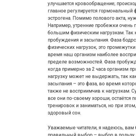
улучшается кровообращение; происхо
главное регулируется гормональный ф
эстрогена. Помимо полового акта, ну
Например, утренние пробежки очень п
большим физическим нагрузкам. Так 
пробуждения и засыпания. Фаза бодр
физических нагрузок, это промежутки в
время наш организм наиболее восприи
пределе возможностей. Фаза пробужден
когда примерно за 2 часа организм п
нагрузку может не выдержать, так как
засыпания – это фаза, во время котор
также не восприимчив к нагрузкам. 
все они по-своему хороши, остаётся 
тренировок и заниматься, но при этом
здоровый сон.
Уважаемые читатели, я надеюсь, вам б
правильный выбор – выбор в пользу 