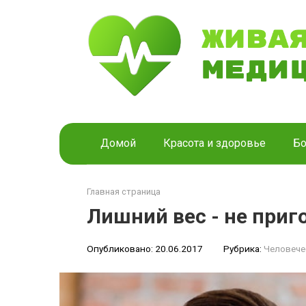
Перейти
к
контенту
Домой
Красота и здоровье
Бо
Главная страница
Лишний вес - не приг
Опубликовано:
20.06.2017
Рубрика:
Человече