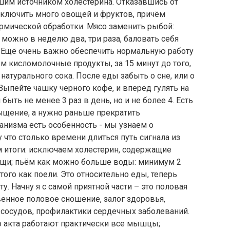
шим источником холестерина. Отказавшись от
включить много овощей и фруктов, причём
рмической обработки. Мясо заменить рыбой:
 можно в неделю два, три раза, баловать себя
! Ещё очень важно обеспечить нормальную работу
ем кисломолочные продукты, за 15 минут до того,
натурального сока. После еды забыть о сне, или о
ыпейте чашку черного кофе, и вперёд гулять на
ть не менее 3 раз в день, но и не более 4. Есть
сыщение, а нужно раньше прекратить
ганизма есть особенность - мы узнаем о
 что столько времени длиться путь сигнала из
м итоги: исключаем холестерин, содержащие
ощи; пьём как можно больше воды: минимум 2
 того как поели. Это относительно еды, теперь
у. Начну я с самой приятной части – это половая
венное половое сношение, залог здоровья,
и сосудов, профилактики сердечных заболеваний.
го акта работают практически все мышцы;