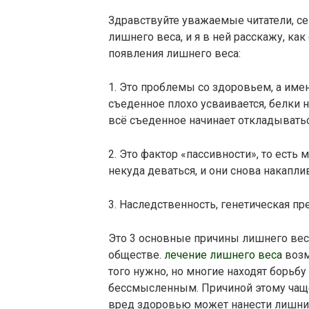
Здравствуйте уважаемые читатели, с
лишнего веса, и я в ней расскажу, ка
появления лишнего веса:
1. Это проблемы со здоровьем, а име
съеденное плохо усваивается, белки 
всё съеденное начинает откладыватьс
2. Это фактор «пассивности», то есть
некуда деваться, и они снова накапли
3. Наследственность, генетическая п
Это 3 основные причины лишнего вес
обществе.
лечение лишнего веса
возм
того нужно, но многие находят борьб
бессмысленным. Причиной этому чаще 
вред здоровью может нанести лишний 