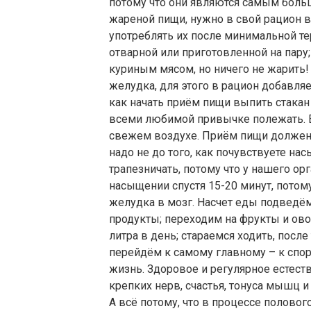
потому что они являются самым боль
жареной пищи, нужно в свой рацион 
употреблять их после минимальной те
отварной или приготовленной на пару;
куриным мясом, но ничего не жарить
желудка, для этого в рацион добавля
как начать приём пищи выпить стакан 
всеми любимой привычке полежать. В
свежем воздухе. Приём пищи должен бы
надо не до того, как почувствуете на
трапезничать, потому что у нашего ор
насыщении спустя 15-20 минут, потому
желудка в мозг. Насчет еды подведё
продукты; переходим на фрукты и ов
литра в день; стараемся ходить, после
перейдём к самому главному – к спорт
жизнь. Здоровое и регулярное естест
крепких нерв, счастья, тонуса мышц 
А всё потому, что в процессе полово