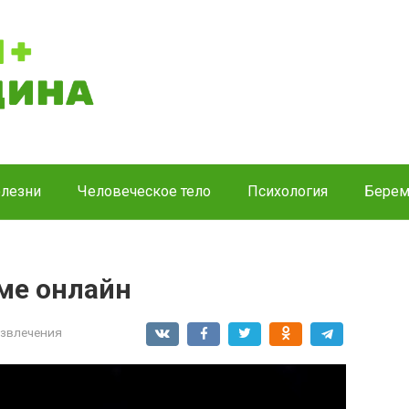
лезни
Человеческое тело
Психология
Берем
ме онлайн
азвлечения