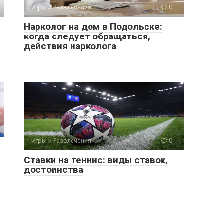
Игры и Развлечения
0
Нарколог на дом в Подольске:
когда следует обращаться,
действия нарколога
Игры и Развлечения
0
а
Ставки на теннис: виды ставок,
достоинства