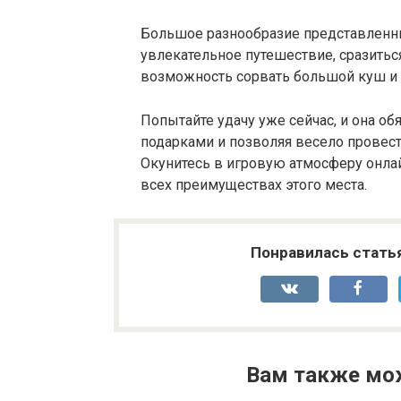
Большое разнообразие представленны
увлекательное путешествие, сразитьс
возможность сорвать большой куш и 
Попытайте удачу уже сейчас, и она о
подарками и позволяя весело провест
Окунитесь в игровую атмосферу онлай
всех преимуществах этого места.
Понравилась стать
Вам также мо