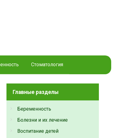
енность
Стоматология
Главные разделы
Беременность
Болезни и их лечение
Воспитание детей