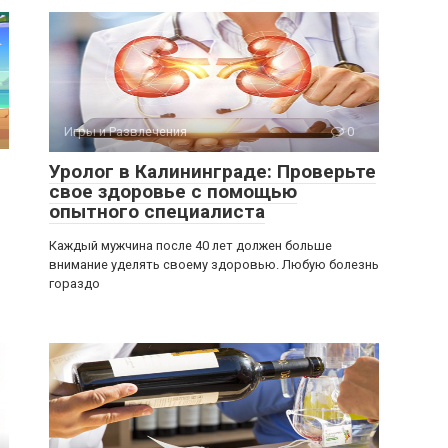
Игры и Развлечения
0
Уролог в Калининграде: Проверьте
свое здоровье с помощью
опытного специалиста
Каждый мужчина после 40 лет должен больше
внимание уделять своему здоровью. Любую болезнь
гораздо