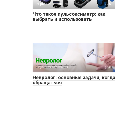
Игры и Развлечения
0
Что такое пульсоксиметр: как
выбрать и использовать
Игры и Развлечения
0
Невролог: основные задачи, когд
обращаться