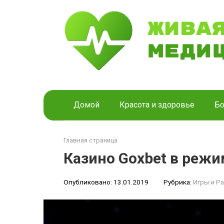
Перейти
к
контенту
Домой
Красота и здоровье
Бо
Главная страница
Казино Goxbet в режи
Опубликовано:
13.01.2019
Рубрика:
Игры и Р