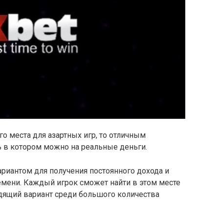
о места для азартных игр, то отличным
ть в котором можно на реальные деньги.
риантом для получения постоянного дохода и
мени. Каждый игрок сможет найти в этом месте
одящий вариант среди большого количества