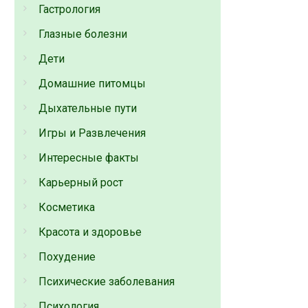
Гастрология
Глазные болезни
Дети
Домашние питомцы
Дыхательные пути
Игры и Развлечения
Интересные факты
Карьерный рост
Косметика
Красота и здоровье
Похудение
Психические заболевания
Психология