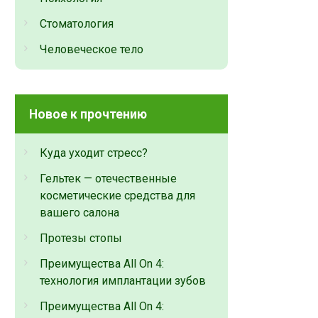
Стоматология
Человеческое тело
Новое к прочтению
Куда уходит стресс?
Гельтек — отечественные
косметические средства для
вашего салона
Протезы стопы
Преимущества All On 4:
технология имплантации зубов
Преимущества All On 4: