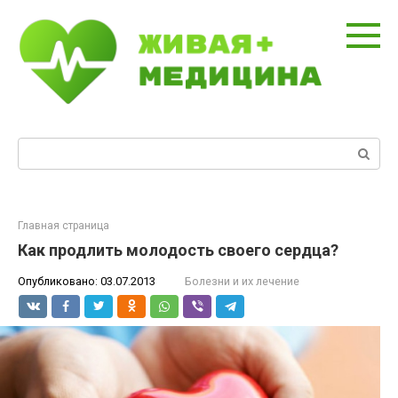
Перейти
к
контенту
Поиск:
Главная страница
Как продлить молодость своего сердца?
Опубликовано:
03.07.2013
Болезни и их лечение