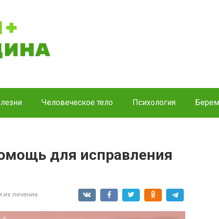
лезни
Человеческое тело
Психология
Берем
омощь для исправления
и их лечение