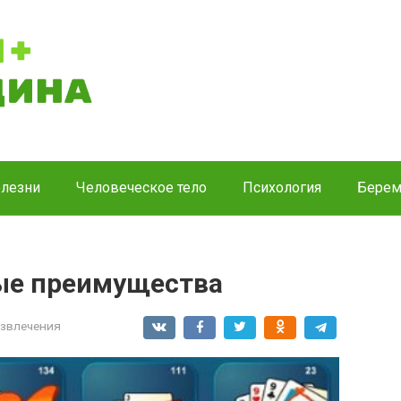
лезни
Человеческое тело
Психология
Берем
ые преимущества
азвлечения