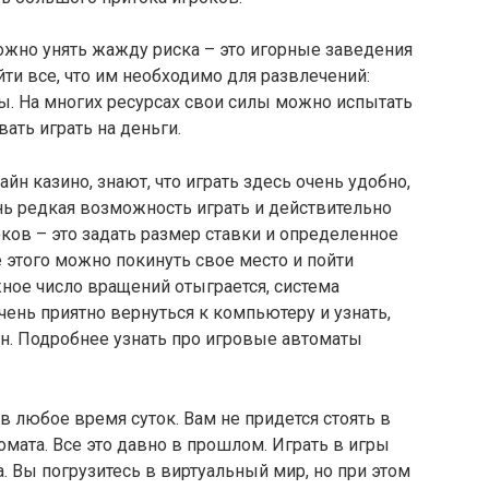
можно унять жажду риска – это игорные заведения
айти все, что им необходимо для развлечений:
ы. На многих ресурсах свои силы можно испытать
вать играть на деньги.
йн казино, знают, что играть здесь очень удобно,
ень редкая возможность играть и действительно
оков – это задать размер ставки и определенное
 этого можно покинуть свое место и пойти
ное число вращений отыграется, система
Очень приятно вернуться к компьютеру и узнать,
тен. Подробнее узнать про игровые автоматы
в любое время суток. Вам не придется стоять в
омата. Все это давно в прошлом. Играть в игры
. Вы погрузитесь в виртуальный мир, но при этом