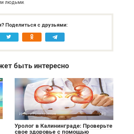
ми людьми.
я? Поделиться с друзьями:
жет быть интересно
Игры и Развлечения
0
Уролог в Калининграде: Проверьте
свое здоровье с помощью