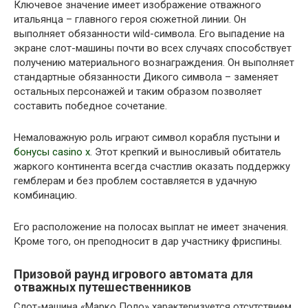
Ключевое значение имеет изображение отважного
итальянца – главного героя сюжетной линии. Он
выполняет обязанности wild-символа. Его выпадение на
экране слот-машины почти во всех случаях способствует
получению материального вознаграждения. Он выполняет
стандартные обязанности Дикого символа – заменяет
остальных персонажей и таким образом позволяет
составить победное сочетание.
Немаловажную роль играют символ корабля пустыни и
бонусы casino x
. Этот крепкий и выносливый обитатель
жаркого континента всегда счастлив оказать поддержку
гемблерам и без проблем составляется в удачную
комбинацию.
Его расположение на полосах выплат не имеет значения.
Кроме того, он преподносит в дар участнику фриспины.
Призовой раунд игрового автомата для
отважных путешественников
Слот-машина «Марко Поло» характеризуется отсутствием