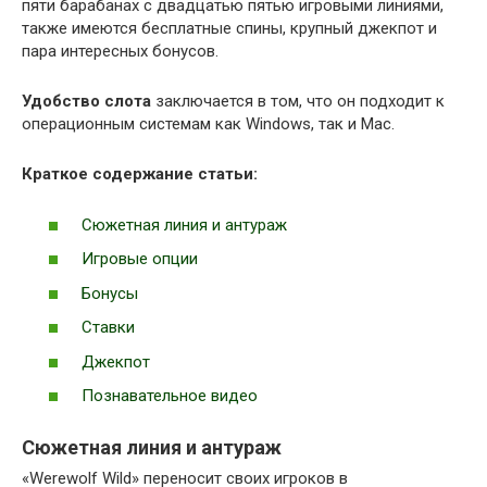
пяти барабанах с двадцатью пятью игровыми линиями,
также имеются бесплатные спины, крупный джекпот и
пара интересных бонусов.
Удобство слота
заключается в том, что он подходит к
операционным системам как Windows, так и Mac.
Краткое содержание статьи:
Сюжетная линия и антураж
Игровые опции
Бонусы
Ставки
Джекпот
Познавательное видео
Сюжетная линия и антураж
«Werewolf Wild» переносит своих игроков в