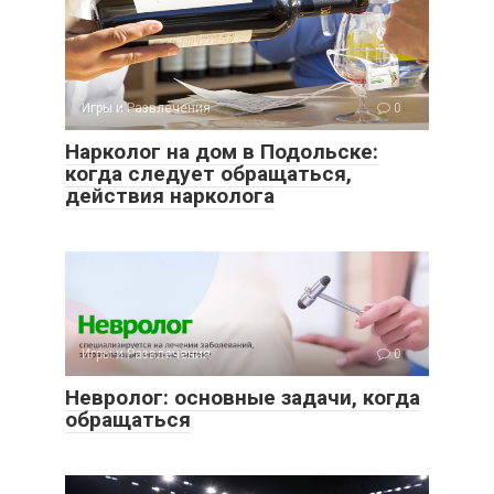
Игры и Развлечения
0
Нарколог на дом в Подольске:
когда следует обращаться,
действия нарколога
Игры и Развлечения
0
Невролог: основные задачи, когда
обращаться